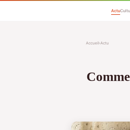
Actu
Cultu
Accueil
›
Actu
Comment