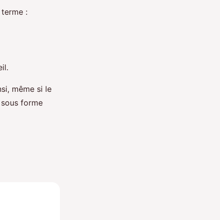
 terme :
il.
si, même si le
s sous forme