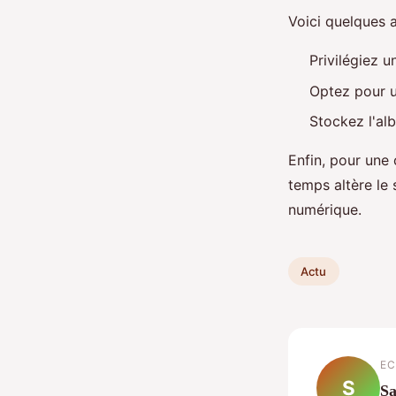
Voici quelques a
Privilégiez u
Optez pour u
Stockez l'alb
Enfin, pour une 
temps altère le
numérique.
Actu
EC
S
S