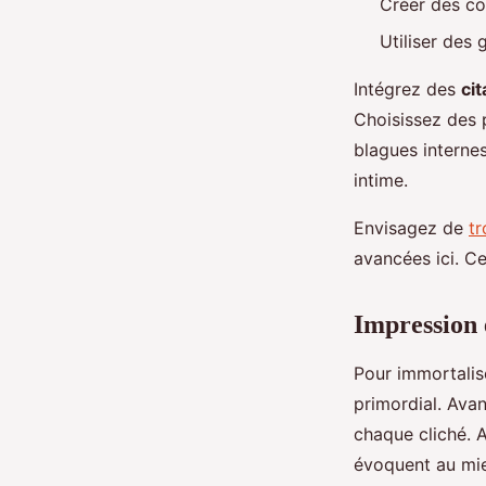
Créer des con
Utiliser des 
Intégrez des
ci
Choisissez des 
blagues internes
intime.
Envisagez de
tr
avancées ici. C
Impression 
Pour immortalise
primordial. Avan
chaque cliché. A
évoquent au mie