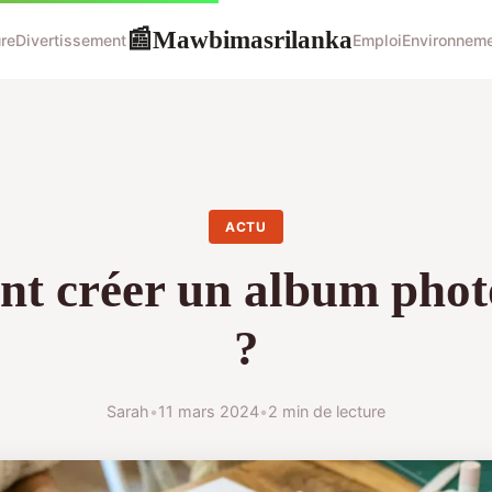
Mawbimasrilanka
📰
re
Divertissement
Emploi
Environnem
ACTU
 créer un album phot
?
Sarah
•
11 mars 2024
•
2 min de lecture