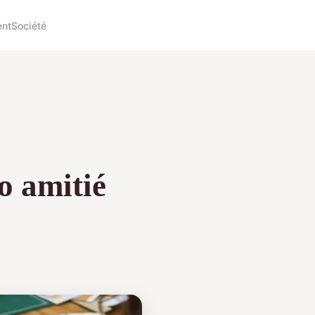
ent
Société
o amitié