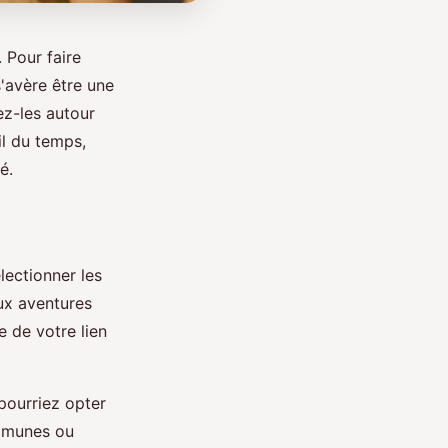
 Pour faire
'avère être une
ez-les autour
il du temps,
é.
lectionner les
ux aventures
e de votre lien
pourriez opter
ommunes ou