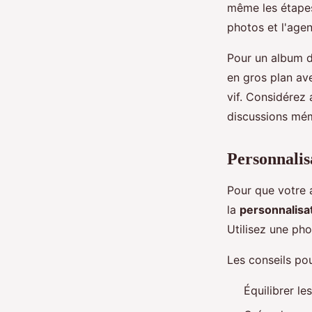
même les étapes
photos et l'age
Pour un album d
en gros plan av
vif. Considérez 
discussions mé
Personnalis
Pour que votre a
la
personnalisat
Utilisez une ph
Les conseils po
Équilibrer l